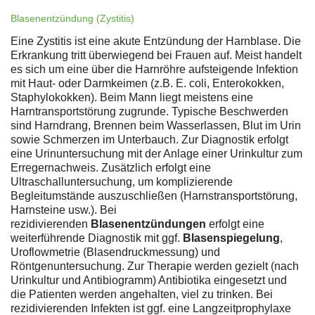
Blasenentzündung (Zystitis)
Eine Zystitis ist eine akute Entzündung der Harnblase. Die
Erkrankung tritt überwiegend bei Frauen auf. Meist handelt
es sich um eine über die Harnröhre aufsteigende Infektion
mit Haut- oder Darmkeimen (z.B. E. coli, Enterokokken,
Staphylokokken). Beim Mann liegt meistens eine
Harntransportstörung zugrunde. Typische Beschwerden
sind Harndrang, Brennen beim Wasserlassen, Blut im Urin
sowie Schmerzen im Unterbauch. Zur Diagnostik erfolgt
eine Urinuntersuchung mit der Anlage einer Urinkultur zum
Erregernachweis. Zusätzlich erfolgt eine
Ultraschalluntersuchung, um komplizierende
Begleitumstände auszuschließen (Harnstransportstörung,
Harnsteine usw.). Bei
rezidivierenden
Blasenentzündungen
erfolgt eine
weiterführende Diagnostik mit ggf.
Blasenspiegelung
,
Uroflowmetrie (Blasendruckmessung) und
Röntgenuntersuchung. Zur Therapie werden gezielt (nach
Urinkultur und Antibiogramm) Antibiotika eingesetzt und
die Patienten werden angehalten, viel zu trinken. Bei
rezidivierenden Infekten ist ggf. eine Langzeitprophylaxe