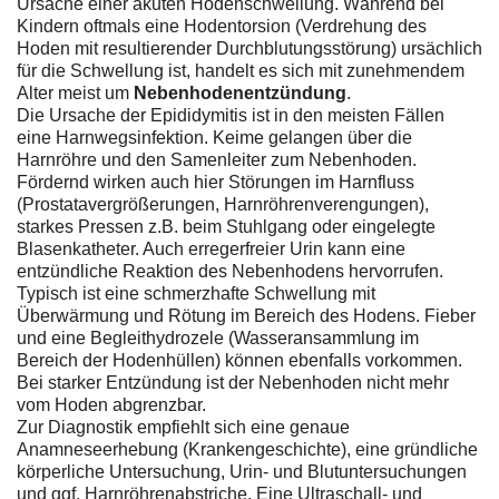
Ursache einer akuten Hodenschwellung. Während bei
Kindern oftmals eine Hodentorsion (Verdrehung des
Hoden mit resultierender Durchblutungsstörung) ursächlich
für die Schwellung ist, handelt es sich mit zunehmendem
Alter meist um
Nebenhodenentzündung
.
Die Ursache der Epididymitis ist in den meisten Fällen
eine Harnwegsinfektion. Keime gelangen über die
Harnröhre und den Samenleiter zum Nebenhoden.
Fördernd wirken auch hier Störungen im Harnfluss
(Prostatavergrößerungen, Harnröhrenverengungen),
starkes Pressen z.B. beim Stuhlgang oder eingelegte
Blasenkatheter. Auch erregerfreier Urin kann eine
entzündliche Reaktion des Nebenhodens hervorrufen.
Typisch ist eine schmerzhafte Schwellung mit
Überwärmung und Rötung im Bereich des Hodens. Fieber
und eine Begleithydrozele (Wasseransammlung im
Bereich der Hodenhüllen) können ebenfalls vorkommen.
Bei starker Entzündung ist der Nebenhoden nicht mehr
vom Hoden abgrenzbar.
Zur Diagnostik empfiehlt sich eine genaue
Anamneseerhebung (Krankengeschichte), eine gründliche
körperliche Untersuchung, Urin- und Blutuntersuchungen
und ggf. Harnröhrenabstriche. Eine Ultraschall- und