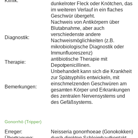
Klinik:
dunkelroter Fleck oder Knötchen, das
im weiteren Verlauf in ein flaches
Geschwür übergeht.
Nachweis von Antikörpern über
Blutabnahme, aber auch
verschiedenste andere
Diagnostik:
Nachweismöglichkeiten (z.B.
mikrobiologische Diagnostik oder
Immunfluoreszenz)
antibiotische Therapie mit
Therapie:
Depotpenicillinen.
Unbehandelt kann sich die Krankheit
zur Spätsyphilis entwickeln, mit
einschmelzenden Geschwüren am
Bemerkungen:
gesamten Körper und Erkrankungen
des zentralen Nervensystems und
des Gefäßsystems.
Gonorrhö (Tripper)
Erreger:
Neisseria gonorrhoeae (Gonokokken)
Übertragung:
durch direkten Schleimhautkontakt