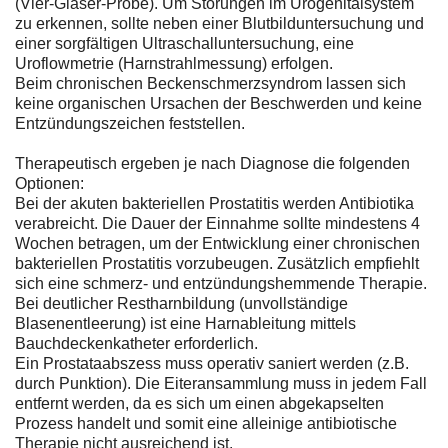
(Vier-Gläser-Probe). Um Störungen im Urogenitalsystem
zu erkennen, sollte neben einer Blutbilduntersuchung und
einer sorgfältigen Ultraschalluntersuchung, eine
Uroflowmetrie (Harnstrahlmessung) erfolgen.
Beim chronischen Beckenschmerzsyndrom lassen sich
keine organischen Ursachen der Beschwerden und keine
Entzündungszeichen feststellen.
Therapeutisch ergeben je nach Diagnose die folgenden
Optionen:
Bei der akuten bakteriellen Prostatitis werden Antibiotika
verabreicht. Die Dauer der Einnahme sollte mindestens 4
Wochen betragen, um der Entwicklung einer chronischen
bakteriellen Prostatitis vorzubeugen. Zusätzlich empfiehlt
sich eine schmerz- und entzündungshemmende Therapie.
Bei deutlicher Restharnbildung (unvollständige
Blasenentleerung) ist eine Harnableitung mittels
Bauchdeckenkatheter erforderlich.
Ein Prostataabszess muss operativ saniert werden (z.B.
durch Punktion). Die Eiteransammlung muss in jedem Fall
entfernt werden, da es sich um einen abgekapselten
Prozess handelt und somit eine alleinige antibiotische
Therapie nicht ausreichend ist.