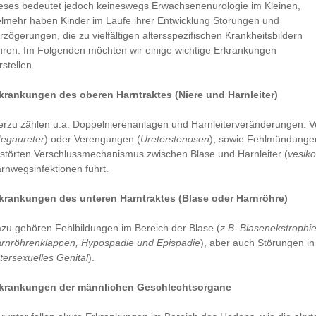
eses bedeutet jedoch keineswegs Erwachsenenurologie im Kleinen,
elmehr haben Kinder im Laufe ihrer Entwicklung Störungen und
rzögerungen, die zu vielfältigen altersspezifischen Krankheitsbildern
hren. Im Folgenden möchten wir einige wichtige Erkrankungen
rstellen.
krankungen des oberen Harntraktes (Niere und Harnleiter)
erzu zählen u.a. Doppelnierenanlagen und Harnleiterveränderungen. 
egaureter
) oder Verengungen (
Ureterstenosen
), sowie Fehlmündungen
störten Verschlussmechanismus zwischen Blase und Harnleiter (
vesiko
rnwegsinfektionen führt.
krankungen des unteren Harntraktes (Blase oder Harnröhre)
zu gehören Fehlbildungen im Bereich der Blase (
z.B. Blasenekstrophie
rnröhrenklappen, Hypospadie und Epispadie
), aber auch Störungen i
ntersexuelles Genital
).
krankungen der männlichen Geschlechtsorgane