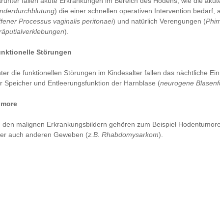
runter fallen akute Erkrankungen im Bereich des Hodens, wie die akut
nderdurchblutung
) die einer schnellen operativen Intervention bedarf
ffener Processus vaginalis peritonaei
) und natürlich Verengungen (
Phi
räputialverklebungen
).
nktionelle Störungen
ter die funktionellen Störungen im Kindesalter fallen das nächtliche Ei
r Speicher und Entleerungsfunktion der Harnblase (
neurogene Blasenf
umore
 den malignen Erkrankungsbildern gehören zum Beispiel Hodentumore,
er auch anderen Geweben (
z.B. Rhabdomysarkom
).