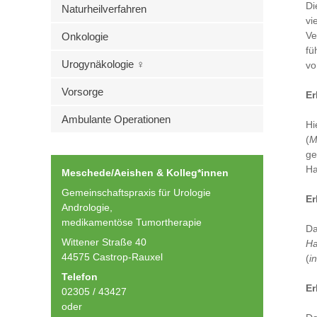
Di
Naturheilverfahren
vi
Ve
Onkologie
fü
Urogynäkologie ♀
vo
Vorsorge
Er
Ambulante Operationen
Hi
(
M
ge
Ha
Meschede/Aeishen & Kolleg*innen
Gemeinschaftspraxis für Urologie
Er
Andrologie,
medikamentöse Tumortherapie
Da
Wittener Straße 40
Ha
44575 Castrop-Rauxel
(
i
Telefon
Er
02305 / 43427
oder