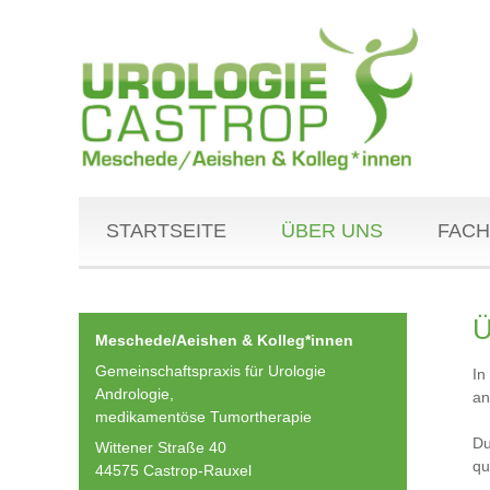
STARTSEITE
ÜBER UNS
FACH
Ü
Meschede/Aeishen & Kolleg*innen
Gemeinschaftspraxis für Urologie
In
Andrologie,
an
medikamentöse Tumortherapie
Du
Wittener Straße 40
qu
44575 Castrop-Rauxel