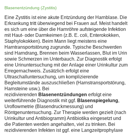
Blasenentzündung (Zystitis)
Eine Zystitis ist eine akute Entzündung der Harnblase. Die
Erkrankung tritt überwiegend bei Frauen auf. Meist handelt
es sich um eine über die Harnröhre aufsteigende Infektion
mit Haut- oder Darmkeimen (z.B. E. coli, Enterokokken,
Staphylokokken). Beim Mann liegt meistens eine
Harntransportstörung zugrunde. Typische Beschwerden
sind Harndrang, Brennen beim Wasserlassen, Blut im Urin
sowie Schmerzen im Unterbauch. Zur Diagnostik erfolgt
eine Urinuntersuchung mit der Anlage einer Urinkultur zum
Erregernachweis. Zusätzlich erfolgt eine
Ultraschalluntersuchung, um komplizierende
Begleitumstände auszuschließen (Harnstransportstörung,
Harnsteine usw.). Bei
rezidivierenden
Blasenentzündungen
erfolgt eine
weiterführende Diagnostik mit ggf.
Blasenspiegelung
,
Uroflowmetrie (Blasendruckmessung) und
Röntgenuntersuchung. Zur Therapie werden gezielt (nach
Urinkultur und Antibiogramm) Antibiotika eingesetzt und
die Patienten werden angehalten, viel zu trinken. Bei
rezidivierenden Infekten ist ggf. eine Langzeitprophylaxe