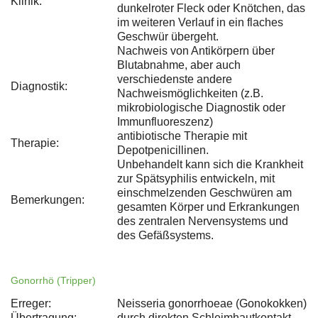
Klinik:
dunkelroter Fleck oder Knötchen, das
im weiteren Verlauf in ein flaches
Geschwür übergeht.
Nachweis von Antikörpern über
Blutabnahme, aber auch
verschiedenste andere
Diagnostik:
Nachweismöglichkeiten (z.B.
mikrobiologische Diagnostik oder
Immunfluoreszenz)
antibiotische Therapie mit
Therapie:
Depotpenicillinen.
Unbehandelt kann sich die Krankheit
zur Spätsyphilis entwickeln, mit
einschmelzenden Geschwüren am
Bemerkungen:
gesamten Körper und Erkrankungen
des zentralen Nervensystems und
des Gefäßsystems.
Gonorrhö (Tripper)
Erreger:
Neisseria gonorrhoeae (Gonokokken)
Übertragung:
durch direkten Schleimhautkontakt