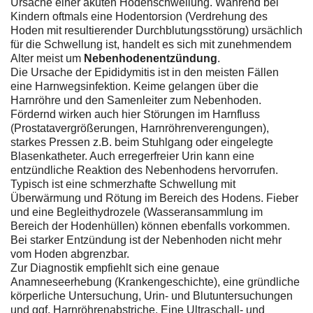
Ursache einer akuten Hodenschwellung. Während bei
Kindern oftmals eine Hodentorsion (Verdrehung des
Hoden mit resultierender Durchblutungsstörung) ursächlich
für die Schwellung ist, handelt es sich mit zunehmendem
Alter meist um
Nebenhodenentzündung
.
Die Ursache der Epididymitis ist in den meisten Fällen
eine Harnwegsinfektion. Keime gelangen über die
Harnröhre und den Samenleiter zum Nebenhoden.
Fördernd wirken auch hier Störungen im Harnfluss
(Prostatavergrößerungen, Harnröhrenverengungen),
starkes Pressen z.B. beim Stuhlgang oder eingelegte
Blasenkatheter. Auch erregerfreier Urin kann eine
entzündliche Reaktion des Nebenhodens hervorrufen.
Typisch ist eine schmerzhafte Schwellung mit
Überwärmung und Rötung im Bereich des Hodens. Fieber
und eine Begleithydrozele (Wasseransammlung im
Bereich der Hodenhüllen) können ebenfalls vorkommen.
Bei starker Entzündung ist der Nebenhoden nicht mehr
vom Hoden abgrenzbar.
Zur Diagnostik empfiehlt sich eine genaue
Anamneseerhebung (Krankengeschichte), eine gründliche
körperliche Untersuchung, Urin- und Blutuntersuchungen
und ggf. Harnröhrenabstriche. Eine Ultraschall- und