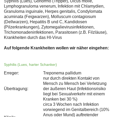
Syphilis (Lues), Gonorrhö (Tripper), Ulcus molle,
Lymphogranuloma venerum, Infektion mit Chlamydien,
Granuloma inguinale, Herpes genitalis, Condylomata
acuminata (Feigwarzen), Molluscum contagiosum
(Dellwarzen), Hepatitis B und C, Kandidosen
(Pilzerkrankungen), Zytomegalievirusinfektionen,
Trichomonadeninfektionen, Parasitosen (z.B. Filzläuse),
Krankheiten durch das HI-Virus
Auf folgende Krankheiten wollen wir näher eingehen:
Syphilis (Lues, harter Schanker)
Erreger:
Treponema pallidum
nur durch direkten Kontakt von
Mensch zu Mensch bei Verletzung
Übertragung:
der äußeren Haut (Infektionsrisiko
liegt bei Sexualverkehr mit einem
Kranken bei 30 %)
circa 3 Wochen nach Infektion
vorwiegend im Genitalbereich (10%
Anus oder Mund) auftretender