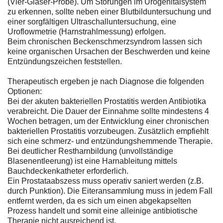
(Vier-Gläser-Probe). Um Störungen im Urogenitalsystem
zu erkennen, sollte neben einer Blutbilduntersuchung und
einer sorgfältigen Ultraschalluntersuchung, eine
Uroflowmetrie (Harnstrahlmessung) erfolgen.
Beim chronischen Beckenschmerzsyndrom lassen sich
keine organischen Ursachen der Beschwerden und keine
Entzündungszeichen feststellen.
Therapeutisch ergeben je nach Diagnose die folgenden
Optionen:
Bei der akuten bakteriellen Prostatitis werden Antibiotika
verabreicht. Die Dauer der Einnahme sollte mindestens 4
Wochen betragen, um der Entwicklung einer chronischen
bakteriellen Prostatitis vorzubeugen. Zusätzlich empfiehlt
sich eine schmerz- und entzündungshemmende Therapie.
Bei deutlicher Restharnbildung (unvollständige
Blasenentleerung) ist eine Harnableitung mittels
Bauchdeckenkatheter erforderlich.
Ein Prostataabszess muss operativ saniert werden (z.B.
durch Punktion). Die Eiteransammlung muss in jedem Fall
entfernt werden, da es sich um einen abgekapselten
Prozess handelt und somit eine alleinige antibiotische
Therapie nicht ausreichend ist.