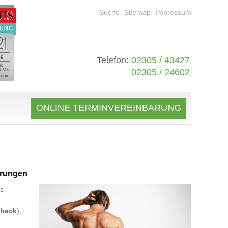
Suche
Sitemap
Impressum
|
|
Telefon:
02305 / 43427
02305 / 24602
ONLINE TERMINVEREINBARUNG
örungen
es
Check
),