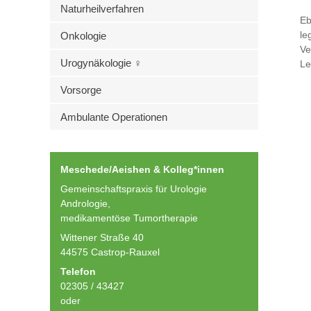
Naturheilverfahren
Eb
le
Onkologie
Ve
Urogynäkologie ♀
Le
Vorsorge
Ambulante Operationen
Meschede/Aeishen & Kolleg*innen
Gemeinschaftspraxis für Urologie
Andrologie,
medikamentöse Tumortherapie
Wittener Straße 40
44575 Castrop-Rauxel
Telefon
02305 / 43427
oder