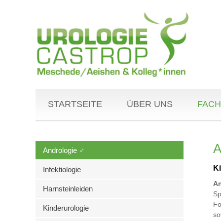
STARTSEITE
ÜBER UNS
FACH
A
Andrologie ♂
K
Infektiologie
An
Harnsteinleiden
Sp
Fo
Kinderurologie
so