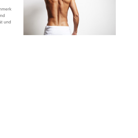
enmerk
und
ät und