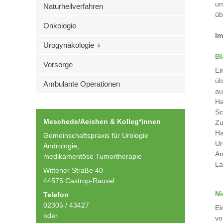
un
Naturheilverfahren
üb
Onkologie
Im
Urogynäkologie ♀
Bl
Vorsorge
Ei
üb
Ambulante Operationen
au
Ha
Sc
Meschede/Aeishen & Kolleg*innen
Zu
Ha
Gemeinschaftspraxis für Urologie
Ur
Andrologie,
An
medikamentöse Tumortherapie
La
Wittener Straße 40
44575 Castrop-Rauxel
Ni
Telefon
02305 / 43427
Ei
oder
vo