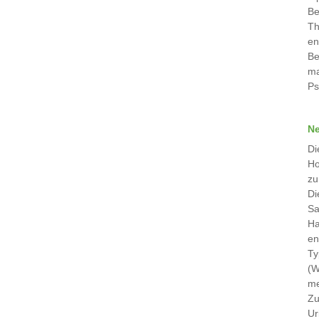
Be
Th
en
Be
ma
Ps
Ne
Di
Ho
zu
Di
Sa
Ha
en
Ty
(W
me
Zu
Ur