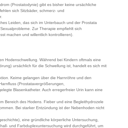
rom (Prostatodynie) gibt es bisher keine ursächliche
fehlen sich Sitzbäder, schmerz- und
r.
ches Leiden, das sich im Unterbauch und der Prostata
nd Sexualprobleme. Zur Therapie empfiehlt sich
t machen und willentlich kontrollieren).
uten Hodenschwellung. Während bei Kindern oftmals eine
ng) ursächlich für die Schwellung ist, handelt es sich mit
ektion. Keime gelangen über die Harnröhre und den
Harnfluss (Prostatavergrößerungen,
legte Blasenkatheter. Auch erregerfreier Urin kann eine
m Bereich des Hodens. Fieber und eine Begleithydrozele
ommen. Bei starker Entzündung ist der Nebenhoden nicht
schichte), eine gründliche körperliche Untersuchung,
chall- und Farbduplexuntersuchung wird durchgeführt, um