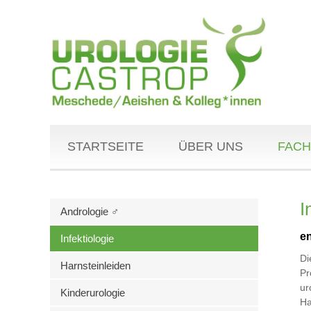
STARTSEITE
ÜBER UNS
FACH
I
Andrologie ♂
en
Infektiologie
Di
Harnsteinleiden
Pr
ur
Kinderurologie
Ha