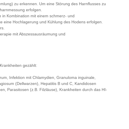
mlung) zu erkennen. Um eine Störung des Harnflusses zu
stharnmessung erfolgen.
ie in Kombination mit einem schmerz- und
te eine Hochlagerung und Kühlung des Hodens erfolgen.
rs.
Therapie mit Abszessausräumung und
Krankheiten gezählt:
rum, Infektion mit Chlamydien, Granuloma inguinale,
giosum (Dellwarzen), Hepatitis B und C, Kandidosen
n, Parasitosen (z.B. Filzläuse), Krankheiten durch das HI-