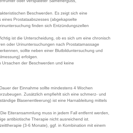
erfrühter oder verspäteter Samenerguss,
arakteristischen Beschwerden. Es zeigt sich eine
 eines Prostataabszesses (abgekapselte
Urinuntersuchung finden sich Entzündungszellen
 Wichtig ist die Unterscheidung, ob es sich um eine chronisch
ulturen oder Urinuntersuchungen nach Prostatamassage
 erkennen, sollte neben einer Blutbilduntersuchung und
hlmessung) erfolgen.
n Ursachen der Beschwerden und keine
Die Dauer der Einnahme sollte mindestens 4 Wochen
vorzubeugen. Zusätzlich empfiehlt sich eine schmerz- und
ändige Blasenentleerung) ist eine Harnableitung mittels
. Die Eiteransammlung muss in jedem Fall entfernt werden,
ge antibiotische Therapie nicht ausreichend ist.
ngzeittherapie (3-6 Monate), ggf. in Kombination mit einem