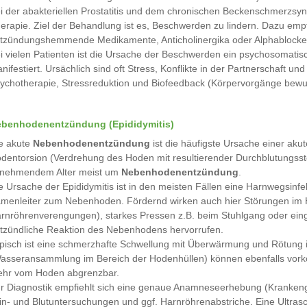
i der abakteriellen Prostatitis und dem chronischen Beckenschmerzsynd
erapie. Ziel der Behandlung ist es, Beschwerden zu lindern. Dazu emp
tzündungshemmende Medikamente, Anticholinergika oder Alphablocke
i vielen Patienten ist die Ursache der Beschwerden ein psychosomatis
nifestiert. Ursächlich sind oft Stress, Konflikte in der Partnerschaft u
ychotherapie, Stressreduktion und Biofeedback (Körpervorgänge bewuss
benhodenentzündung (Epididymitis)
e akute
Nebenhodenentzündung
ist die häufigste Ursache einer ak
dentorsion (Verdrehung des Hoden mit resultierender Durchblutungsstöru
nehmendem Alter meist um
Nebenhodenentzündung
.
e Ursache der Epididymitis ist in den meisten Fällen eine Harnwegsinf
menleiter zum Nebenhoden. Fördernd wirken auch hier Störungen im 
rnröhrenverengungen), starkes Pressen z.B. beim Stuhlgang oder einge
tzündliche Reaktion des Nebenhodens hervorrufen.
pisch ist eine schmerzhafte Schwellung mit Überwärmung und Rötung i
asseransammlung im Bereich der Hodenhüllen) können ebenfalls vork
hr vom Hoden abgrenzbar.
r Diagnostik empfiehlt sich eine genaue Anamneseerhebung (Krankenge
in- und Blutuntersuchungen und ggf. Harnröhrenabstriche. Eine Ultras