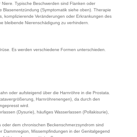
r Niere. Typische Beschwerden sind Flanken oder
de Blasenentzündung (Symptomatik siehe oben). Therapie
t es, komplizierende Veränderungen oder Erkrankungen des
ne bleibende Nierenschädigung zu verhindern.
erdrüse. Es werden verschiedene Formen unterschieden.
tbahn oder aufsteigend über die Harnröhre in die Prostata.
ostatavergrößerung, Harnröhrenengen), da durch den
ngepresst wird.
lassen (Dysurie), häufiges Wasserlassen (Pollakisurie),
itis oder dem chronischen Beckenschmerzsyndrom sind
der Dammregion, Missempfindungen in der Genitalgegend