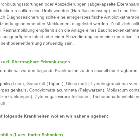
rchblutungsstörungen oder Abszedierungen (abgekapselte Eiteransam
tektieren sollten eine Uroflowmetrie (Harnflussmessung) und eine Re
ch Diagnosesicherung sollte eine erregerspezifische Antibiotikatherap
tzündungshemmenden Medikament eingeleitet werden. Zusätzlich soll
i Restharnbildung empfiehlt sich die Anlage eines Bauchdeckenkathete
i ausgeprägtem Infekt oder einer Abszedierung kann eine operative 
benhodenentfernung notwendig sein.
xuell übertragbare Erkrankungen
ternational werden folgende Krankheiten zu den sexuell übertragbaren 
philis (Lues), Gonorrhö (Tripper), Ulcus molle, Lymphogranuloma vene
rpes genitalis, Condylomata acuminata (Feigwarzen), Molluscum conta
ilzerkrankungen), Zytomegalievirusinfektionen, Trichomonadeninfektione
rus
f folgende Krankheiten wollen wir näher eingehen:
philis (Lues, harter Schanker)