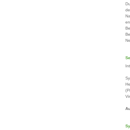
Du
de
Na
en
Be
Be
Ne
Se
In
Sy
He
(P
Vi
Au
Sy