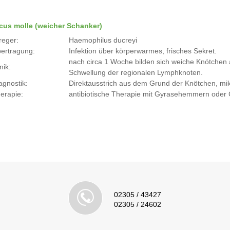
cus molle (weicher Schanker)
reger:
Haemophilus ducreyi
ertragung:
Infektion über körperwarmes, frisches Sekret.
nach circa 1 Woche bilden sich weiche Knötchen a
nik:
Schwellung der regionalen Lymphknoten.
agnostik:
Direktausstrich aus dem Grund der Knötchen, mi
erapie:
antibiotische Therapie mit Gyrasehemmern oder
02305 / 43427
02305 / 24602