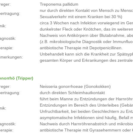
reger:
Treponema pallidum
nur durch direkten Kontakt von Mensch zu Mensch 
ertragung:
Sexualverkehr mit einem Kranken bei 30 %)
circa 3 Wochen nach Infektion vorwiegend im Ge
nik:
dunkelroter Fleck oder Knötchen, das im weiteren
Nachweis von Antikörpern über Blutabnahme, ab
agnostik:
(z.B. mikrobiologische Diagnostik oder Immunflu
erapie:
antibiotische Therapie mit Depotpenicillinen.
Unbehandelt kann sich die Krankheit zur Spätsy
merkungen:
gesamten Körper und Erkrankungen des zentral
norrhö (Tripper)
reger:
Neisseria gonorrhoeae (Gonokokken)
ertragung:
durch direkten Schleimhautkontakt
führt beim Manne zu Entzündungen der Harnröhre
Entzündungen im Bereich des Unterleibes (Gebärmu
nik:
Unfruchtbarkeit, bei beiden Geschlechtern zu E
asymptomatische Infektionen sind häufig, Befall 
agnostik:
Nachweis durch Harnröhrenabstrich und mikrobio
erapie:
antibiotische Therapie mit Gyrasehemmern oder