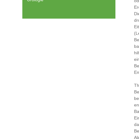
od
Er
Di
dr
Ei
(L
Be
ba
hi
ei
Be
En
Th
Be
be
en
Ba
Ei
da
Be
Al