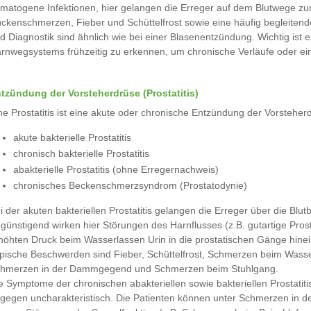
matogene Infektionen, hier gelangen die Erreger auf dem Blutwege zu
ckenschmerzen, Fieber und Schüttelfrost sowie eine häufig begleiten
d Diagnostik sind ähnlich wie bei einer Blasenentzündung. Wichtig is
rnwegsystems frühzeitig zu erkennen, um chronische Verläufe oder ei
tzündung der Vorsteherdrüse (Prostatitis)
ne Prostatitis ist eine akute oder chronische Entzündung der Vorsteh
akute bakterielle Prostatitis
chronisch bakterielle Prostatitis
abakterielle Prostatitis (ohne Erregernachweis)
chronisches Beckenschmerzsyndrom (Prostatodynie)
i der akuten bakteriellen Prostatitis gelangen die Erreger über die Blu
günstigend wirken hier Störungen des Harnflusses (z.B. gutartige Pr
höhten Druck beim Wasserlassen Urin in die prostatischen Gänge hinei
pische Beschwerden sind Fieber, Schüttelfrost, Schmerzen beim Wasser
hmerzen in der Dammgegend und Schmerzen beim Stuhlgang.
e Symptome der chronischen abakteriellen sowie bakteriellen Prostat
gegen uncharakteristisch. Die Patienten können unter Schmerzen in 