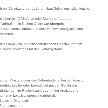
bei Verletzung der äußeren Haut (Infektionsrisiko liegt bei
nitalbereich (10% Anus oder Mund) auftretender
 Verlauf in ein flaches Geschwür übergeht.
er auch verschiedenste andere Nachweismöglichkeiten
oreszenz)
philis entwickeln, mit einschmelzenden Geschwüren am
en Nervensystems und des Gefäßsystems.
, der Prostata oder des Nebenhodens, bei der Frau zu
tter, Eileiter oder Eierstöcke) mit der Gefahr der
ntzündungen im Rachenraum oder in der Analgegend,
mehrerer Lokalisationen sind möglich.
logische Diagnostik
 Cephalosporinen