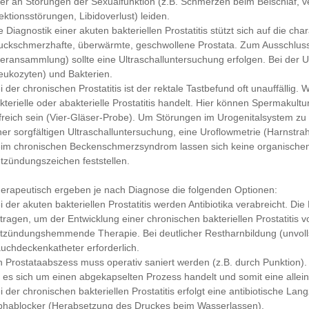
er an Störungen der Sexualfunktion (z.B. Schmerzen beim Beischlaf, v
ektionsstörungen, Libidoverlust) leiden.
e Diagnostik einer akuten bakteriellen Prostatitis stützt sich auf die ch
uckschmerzhafte, überwärmte, geschwollene Prostata. Zum Ausschluss
teransammlung) sollte eine Ultraschalluntersuchung erfolgen. Bei der 
eukozyten) und Bakterien.
i der chronischen Prostatitis ist der rektale Tastbefund oft unauffällig.
kterielle oder abakterielle Prostatitis handelt. Hier können Spermak
lfreich sein (Vier-Gläser-Probe). Um Störungen im Urogenitalsystem zu
ner sorgfältigen Ultraschalluntersuchung, eine Uroflowmetrie (Harnstra
im chronischen Beckenschmerzsyndrom lassen sich keine organische
tzündungszeichen feststellen.
erapeutisch ergeben je nach Diagnose die folgenden Optionen:
i der akuten bakteriellen Prostatitis werden Antibiotika verabreicht. 
tragen, um der Entwicklung einer chronischen bakteriellen Prostatitis 
tzündungshemmende Therapie. Bei deutlicher Restharnbildung (unvollst
uchdeckenkatheter erforderlich.
n Prostataabszess muss operativ saniert werden (z.B. durch Punktion)
 es sich um einen abgekapselten Prozess handelt und somit eine alleini
i der chronischen bakteriellen Prostatitis erfolgt eine antibiotische La
phablocker (Herabsetzung des Druckes beim Wasserlassen).