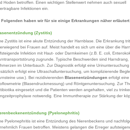
d Hoden betroffen. Einen wichtigen Stellenwert nehmen auch sexuell
ertragbare Infektionen ein.
 Folgenden haben wir für sie einige Erkrankungen näher erläutert
asenentzündung (Zystitis)
ne Zystitis ist eine akute Entzündung der Harnblase. Die Erkrankung trit
erwiegend bei Frauen auf. Meist handelt es sich um eine über die Har
fsteigende Infektion mit Haut- oder Darmkeimen (z.B. E. coli, Enterok
rntransportstörung zugrunde. Typische Beschwerden sind Harndrang, 
hmerzen im Unterbauch. Zur Diagnostik erfolgt eine Urinuntersuchung 
sätzlich erfolgt eine Ultraschalluntersuchung, um komplizierende Beg
rnsteine usw.). Bei rezidivierenden
Blasenentzündungen
erfolgt eine
oflowmetrie (Blasendruckmessung) und Röntgenuntersuchung. Zur Ther
tibiotika eingesetzt und die Patienten werden angehalten, viel zu trinken
ngzeitprophylaxe notwendig. Eine Immuntherapie zur Stärkung der kö
erenbeckenentzündung (Pyelonephritis)
ne Pyelonephritis ist eine Entzündung des Nierenbeckens und nachfol
rnehmlich Frauen betroffen. Meistens gelangen die Erreger aufsteigend