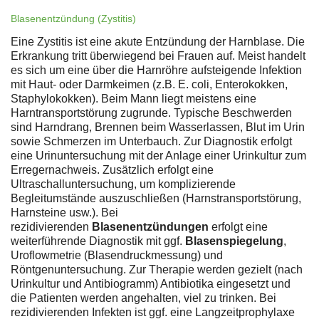
Blasenentzündung (Zystitis)
Eine Zystitis ist eine akute Entzündung der Harnblase. Die
Erkrankung tritt überwiegend bei Frauen auf. Meist handelt
es sich um eine über die Harnröhre aufsteigende Infektion
mit Haut- oder Darmkeimen (z.B. E. coli, Enterokokken,
Staphylokokken). Beim Mann liegt meistens eine
Harntransportstörung zugrunde. Typische Beschwerden
sind Harndrang, Brennen beim Wasserlassen, Blut im Urin
sowie Schmerzen im Unterbauch. Zur Diagnostik erfolgt
eine Urinuntersuchung mit der Anlage einer Urinkultur zum
Erregernachweis. Zusätzlich erfolgt eine
Ultraschalluntersuchung, um komplizierende
Begleitumstände auszuschließen (Harnstransportstörung,
Harnsteine usw.). Bei
rezidivierenden
Blasenentzündungen
erfolgt eine
weiterführende Diagnostik mit ggf.
Blasenspiegelung
,
Uroflowmetrie (Blasendruckmessung) und
Röntgenuntersuchung. Zur Therapie werden gezielt (nach
Urinkultur und Antibiogramm) Antibiotika eingesetzt und
die Patienten werden angehalten, viel zu trinken. Bei
rezidivierenden Infekten ist ggf. eine Langzeitprophylaxe