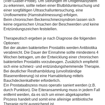
(Vier-Gläser-Probe). Um Störungen im Urogenitalsystem
zu erkennen, sollte neben einer Blutbilduntersuchung und
einer sorgfältigen Ultraschalluntersuchung, eine
Uroflowmetrie (Harnstrahlmessung) erfolgen.
Beim chronischen Beckenschmerzsyndrom lassen sich
keine organischen Ursachen der Beschwerden und keine
Entzündungszeichen feststellen.
Therapeutisch ergeben je nach Diagnose die folgenden
Optionen:
Bei der akuten bakteriellen Prostatitis werden Antibiotika
verabreicht. Die Dauer der Einnahme sollte mindestens 4
Wochen betragen, um der Entwicklung einer chronischen
bakteriellen Prostatitis vorzubeugen. Zusätzlich empfiehlt
sich eine schmerz- und entzündungshemmende Therapie.
Bei deutlicher Restharnbildung (unvollständige
Blasenentleerung) ist eine Harnableitung mittels
Bauchdeckenkatheter erforderlich.
Ein Prostataabszess muss operativ saniert werden (z.B.
durch Punktion). Die Eiteransammlung muss in jedem Fall
entfernt werden, da es sich um einen abgekapselten
Prozess handelt und somit eine alleinige antibiotische
Therapie nicht ausreichend ist.