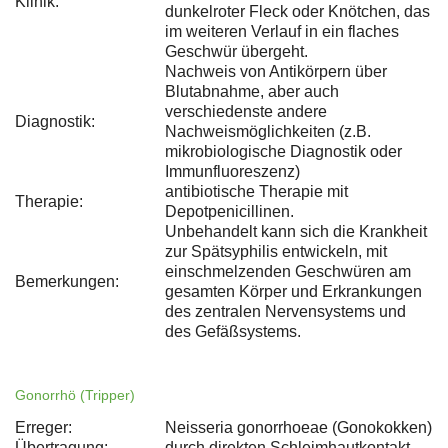
Klinik:
dunkelroter Fleck oder Knötchen, das
im weiteren Verlauf in ein flaches
Geschwür übergeht.
Nachweis von Antikörpern über
Blutabnahme, aber auch
verschiedenste andere
Diagnostik:
Nachweismöglichkeiten (z.B.
mikrobiologische Diagnostik oder
Immunfluoreszenz)
antibiotische Therapie mit
Therapie:
Depotpenicillinen.
Unbehandelt kann sich die Krankheit
zur Spätsyphilis entwickeln, mit
einschmelzenden Geschwüren am
Bemerkungen:
gesamten Körper und Erkrankungen
des zentralen Nervensystems und
des Gefäßsystems.
Gonorrhö (Tripper)
Erreger:
Neisseria gonorrhoeae (Gonokokken)
Übertragung:
durch direkten Schleimhautkontakt