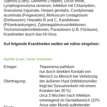
Syphilis (Lues), Gonorrhö (Tripper), Ulcus molle,
Lymphogranuloma venerum, Infektion mit Chlamydien,
Granuloma inguinale, Herpes genitalis, Condylomata
acuminata (Feigwarzen), Molluscum contagiosum
(Dellwarzen), Hepatitis B und C, Kandidosen
(Pilzerkrankungen), Zytomegalievirusinfektionen,
Trichomonadeninfektionen, Parasitosen (z.B. Filzläuse),
Krankheiten durch das HI-Virus
Auf folgende Krankheiten wollen wir näher eingehen:
Syphilis (Lues, harter Schanker)
Erreger:
Treponema pallidum
nur durch direkten Kontakt von
Mensch zu Mensch bei Verletzung
Übertragung:
der äußeren Haut (Infektionsrisiko
liegt bei Sexualverkehr mit einem
Kranken bei 30 %)
circa 3 Wochen nach Infektion
vorwiegend im Genitalbereich (10%
Anus oder Mund) auftretender