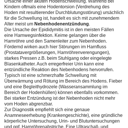
Ursache einer akuten Hodenschwellung. Während bei
Kindern oftmals eine Hodentorsion (Verdrehung des
Hoden mit resultierender Durchblutungsstörung) ursächlich
für die Schwellung ist, handelt es sich mit zunehmendem
Alter meist um
Nebenhodenentzündung
.
Die Ursache der Epididymitis ist in den meisten Fällen
eine Harnwegsinfektion. Keime gelangen über die
Harnröhre und den Samenleiter zum Nebenhoden.
Fördernd wirken auch hier Störungen im Harnfluss
(Prostatavergrößerungen, Harnröhrenverengungen),
starkes Pressen z.B. beim Stuhlgang oder eingelegte
Blasenkatheter. Auch erregerfreier Urin kann eine
entzündliche Reaktion des Nebenhodens hervorrufen.
Typisch ist eine schmerzhafte Schwellung mit
Überwärmung und Rötung im Bereich des Hodens. Fieber
und eine Begleithydrozele (Wasseransammlung im
Bereich der Hodenhüllen) können ebenfalls vorkommen.
Bei starker Entzündung ist der Nebenhoden nicht mehr
vom Hoden abgrenzbar.
Zur Diagnostik empfiehlt sich eine genaue
Anamneseerhebung (Krankengeschichte), eine gründliche
körperliche Untersuchung, Urin- und Blutuntersuchungen
und ggf. Harnröhrenabstriche. Eine Ultraschall- und