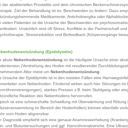
i der abakteriellen Prostatitis und dem chronischen Beckenschmerzsynd
erapie. Ziel der Behandlung ist es, Beschwerden zu lindern. Dazu emp
tzündungshemmende Medikamente, Anticholinergika oder Alphablocke
i vielen Patienten ist die Ursache der Beschwerden ein psychosomatis
nifestiert. Ursächlich sind oft Stress, Konflikte in der Partnerschaft u
ychotherapie, Stressreduktion und Biofeedback (Körpervorgänge bewuss
benhodenentzündung (Epididymitis)
e akute
Nebenhodenentzündung
ist die häufigste Ursache einer ak
dentorsion (Verdrehung des Hoden mit resultierender Durchblutungsstöru
nehmendem Alter meist um
Nebenhodenentzündung
.
e Ursache der Epididymitis ist in den meisten Fällen eine Harnwegsinf
menleiter zum Nebenhoden. Fördernd wirken auch hier Störungen im 
rnröhrenverengungen), starkes Pressen z.B. beim Stuhlgang oder einge
tzündliche Reaktion des Nebenhodens hervorrufen.
pisch ist eine schmerzhafte Schwellung mit Überwärmung und Rötung i
asseransammlung im Bereich der Hodenhüllen) können ebenfalls vork
hr vom Hoden abgrenzbar.
r Diagnostik empfiehlt sich eine genaue Anamneseerhebung (Krankenge
in- und Blutuntersuchungen und ggf. Harnröhrenabstriche. Eine Ultras