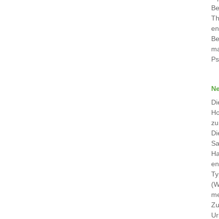
Be
Th
en
Be
ma
Ps
Ne
Di
Ho
zu
Di
Sa
Ha
en
Ty
(W
me
Zu
Ur