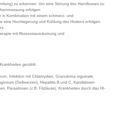
mlung) zu erkennen. Um eine Störung des Harnflusses zu
stharnmessung erfolgen.
ie in Kombination mit einem schmerz- und
te eine Hochlagerung und Kühlung des Hodens erfolgen.
rs.
Therapie mit Abszessausräumung und
Krankheiten gezählt:
rum, Infektion mit Chlamydien, Granuloma inguinale,
giosum (Dellwarzen), Hepatitis B und C, Kandidosen
n, Parasitosen (z.B. Filzläuse), Krankheiten durch das HI-