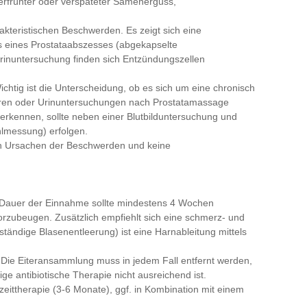
erfrühter oder verspäteter Samenerguss,
arakteristischen Beschwerden. Es zeigt sich eine
 eines Prostataabszesses (abgekapselte
Urinuntersuchung finden sich Entzündungszellen
 Wichtig ist die Unterscheidung, ob es sich um eine chronisch
ulturen oder Urinuntersuchungen nach Prostatamassage
 erkennen, sollte neben einer Blutbilduntersuchung und
hlmessung) erfolgen.
n Ursachen der Beschwerden und keine
Die Dauer der Einnahme sollte mindestens 4 Wochen
vorzubeugen. Zusätzlich empfiehlt sich eine schmerz- und
ändige Blasenentleerung) ist eine Harnableitung mittels
. Die Eiteransammlung muss in jedem Fall entfernt werden,
ge antibiotische Therapie nicht ausreichend ist.
ngzeittherapie (3-6 Monate), ggf. in Kombination mit einem