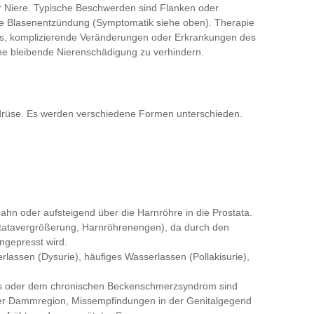
r Niere. Typische Beschwerden sind Flanken oder
de Blasenentzündung (Symptomatik siehe oben). Therapie
t es, komplizierende Veränderungen oder Erkrankungen des
ne bleibende Nierenschädigung zu verhindern.
erdrüse. Es werden verschiedene Formen unterschieden.
tbahn oder aufsteigend über die Harnröhre in die Prostata.
ostatavergrößerung, Harnröhrenengen), da durch den
ngepresst wird.
lassen (Dysurie), häufiges Wasserlassen (Pollakisurie),
itis oder dem chronischen Beckenschmerzsyndrom sind
der Dammregion, Missempfindungen in der Genitalgegend