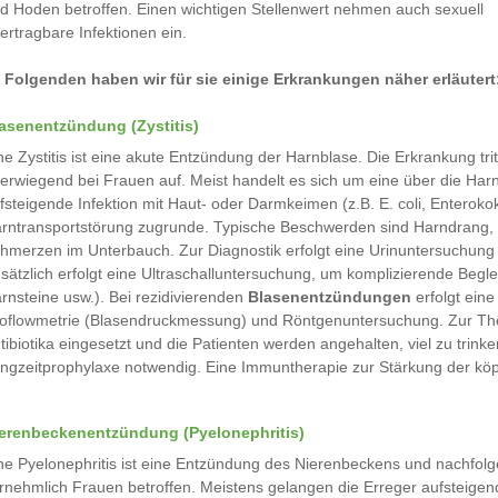
d Hoden betroffen. Einen wichtigen Stellenwert nehmen auch sexuell
ertragbare Infektionen ein.
 Folgenden haben wir für sie einige Erkrankungen näher erläutert
asenentzündung (Zystitis)
ne Zystitis ist eine akute Entzündung der Harnblase. Die Erkrankung trit
erwiegend bei Frauen auf. Meist handelt es sich um eine über die Har
fsteigende Infektion mit Haut- oder Darmkeimen (z.B. E. coli, Enterok
rntransportstörung zugrunde. Typische Beschwerden sind Harndrang, 
hmerzen im Unterbauch. Zur Diagnostik erfolgt eine Urinuntersuchung 
sätzlich erfolgt eine Ultraschalluntersuchung, um komplizierende Beg
rnsteine usw.). Bei rezidivierenden
Blasenentzündungen
erfolgt eine
oflowmetrie (Blasendruckmessung) und Röntgenuntersuchung. Zur Ther
tibiotika eingesetzt und die Patienten werden angehalten, viel zu trinken
ngzeitprophylaxe notwendig. Eine Immuntherapie zur Stärkung der kö
erenbeckenentzündung (Pyelonephritis)
ne Pyelonephritis ist eine Entzündung des Nierenbeckens und nachfol
rnehmlich Frauen betroffen. Meistens gelangen die Erreger aufsteigend