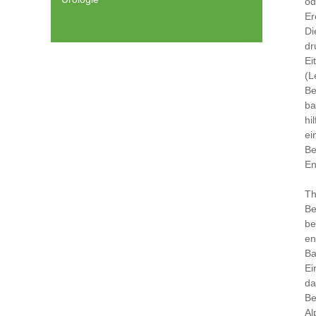
od
Er
Di
dr
Ei
(L
Be
ba
hi
ei
Be
En
Th
Be
be
en
Ba
Ei
da
Be
Al