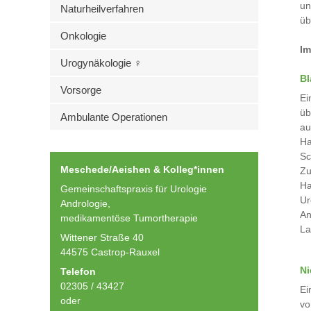
un
Naturheilverfahren
üb
Onkologie
Im
Urogynäkologie ♀
Bl
Vorsorge
Ei
üb
Ambulante Operationen
au
Ha
Sc
Meschede/Aeishen & Kolleg*innen
Zu
Ha
Gemeinschaftspraxis für Urologie
Ur
Andrologie,
An
medikamentöse Tumortherapie
La
Wittener Straße 40
44575 Castrop-Rauxel
Ni
Telefon
02305 / 43427
Ei
oder
vo