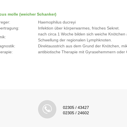
cus molle (weicher Schanker)
reger:
Haemophilus ducreyi
ertragung:
Infektion über körperwarmes, frisches Sekret.
nach circa 1 Woche bilden sich weiche Knötchen a
nik:
Schwellung der regionalen Lymphknoten.
agnostik:
Direktausstrich aus dem Grund der Knötchen, mi
erapie:
antibiotische Therapie mit Gyrasehemmern oder
02305 / 43427
02305 / 24602