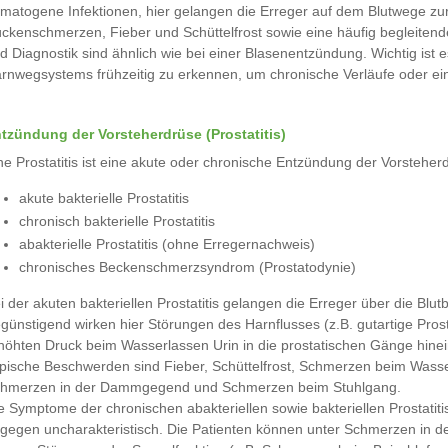
matogene Infektionen, hier gelangen die Erreger auf dem Blutwege zu
ckenschmerzen, Fieber und Schüttelfrost sowie eine häufig begleiten
d Diagnostik sind ähnlich wie bei einer Blasenentzündung. Wichtig is
rnwegsystems frühzeitig zu erkennen, um chronische Verläufe oder ei
tzündung der Vorsteherdrüse (Prostatitis)
ne Prostatitis ist eine akute oder chronische Entzündung der Vorsteh
akute bakterielle Prostatitis
chronisch bakterielle Prostatitis
abakterielle Prostatitis (ohne Erregernachweis)
chronisches Beckenschmerzsyndrom (Prostatodynie)
i der akuten bakteriellen Prostatitis gelangen die Erreger über die Blu
günstigend wirken hier Störungen des Harnflusses (z.B. gutartige Pr
höhten Druck beim Wasserlassen Urin in die prostatischen Gänge hinei
pische Beschwerden sind Fieber, Schüttelfrost, Schmerzen beim Wasser
hmerzen in der Dammgegend und Schmerzen beim Stuhlgang.
e Symptome der chronischen abakteriellen sowie bakteriellen Prostat
gegen uncharakteristisch. Die Patienten können unter Schmerzen in 