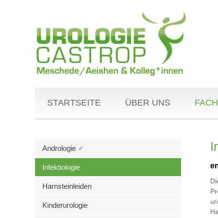
STARTSEITE
ÜBER UNS
FACH
I
Andrologie ♂
en
Infektiologie
Di
Harnsteinleiden
Pr
ur
Kinderurologie
Ha