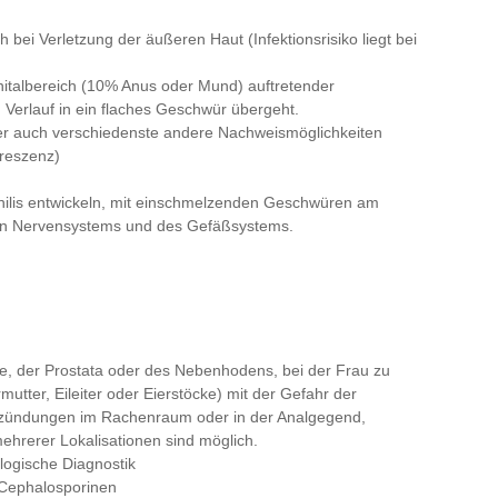
bei Verletzung der äußeren Haut (Infektionsrisiko liegt bei
nitalbereich (10% Anus oder Mund) auftretender
 Verlauf in ein flaches Geschwür übergeht.
er auch verschiedenste andere Nachweismöglichkeiten
oreszenz)
philis entwickeln, mit einschmelzenden Geschwüren am
en Nervensystems und des Gefäßsystems.
, der Prostata oder des Nebenhodens, bei der Frau zu
tter, Eileiter oder Eierstöcke) mit der Gefahr der
ntzündungen im Rachenraum oder in der Analgegend,
mehrerer Lokalisationen sind möglich.
logische Diagnostik
 Cephalosporinen