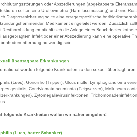
rchblutungsstörungen oder Abszedierungen (abgekapselte Eiteransam
tektieren sollten eine Uroflowmetrie (Harnflussmessung) und eine Re
ch Diagnosesicherung sollte eine erregerspezifische Antibiotikatherap
tzündungshemmenden Medikament eingeleitet werden. Zusätzlich soll
i Restharnbildung empfiehlt sich die Anlage eines Bauchdeckenkathete
i ausgeprägtem Infekt oder einer Abszedierung kann eine operative 
benhodenentfernung notwendig sein.
xuell übertragbare Erkrankungen
ternational werden folgende Krankheiten zu den sexuell übertragbaren 
philis (Lues), Gonorrhö (Tripper), Ulcus molle, Lymphogranuloma vene
rpes genitalis, Condylomata acuminata (Feigwarzen), Molluscum conta
ilzerkrankungen), Zytomegalievirusinfektionen, Trichomonadeninfektione
rus
f folgende Krankheiten wollen wir näher eingehen:
philis (Lues, harter Schanker)