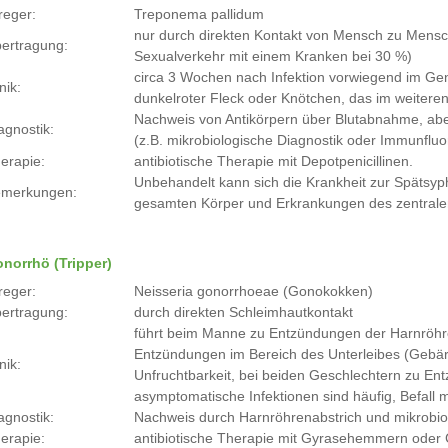
reger:
Treponema pallidum
nur durch direkten Kontakt von Mensch zu Mensch 
ertragung:
Sexualverkehr mit einem Kranken bei 30 %)
circa 3 Wochen nach Infektion vorwiegend im Ge
nik:
dunkelroter Fleck oder Knötchen, das im weiteren
Nachweis von Antikörpern über Blutabnahme, ab
agnostik:
(z.B. mikrobiologische Diagnostik oder Immunflu
erapie:
antibiotische Therapie mit Depotpenicillinen.
Unbehandelt kann sich die Krankheit zur Spätsy
merkungen:
gesamten Körper und Erkrankungen des zentral
norrhö (Tripper)
reger:
Neisseria gonorrhoeae (Gonokokken)
ertragung:
durch direkten Schleimhautkontakt
führt beim Manne zu Entzündungen der Harnröhre
Entzündungen im Bereich des Unterleibes (Gebärmu
nik:
Unfruchtbarkeit, bei beiden Geschlechtern zu E
asymptomatische Infektionen sind häufig, Befall 
agnostik:
Nachweis durch Harnröhrenabstrich und mikrobio
erapie:
antibiotische Therapie mit Gyrasehemmern oder