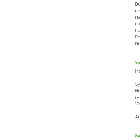
Du
de
Na
en
Be
Be
Ne
Se
In
Sy
He
(P
Vi
Au
Sy