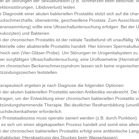
er an Störungen der Sexualfunktion (z.B. Schmerzen beim Beischlaf, v
ektionsstörungen, Libidoverlust) leiden.
e Diagnostik einer akuten bakteriellen Prostatitis stützt sich auf die ch
uckschmerzhafte, überwärmte, geschwollene Prostata. Zum Ausschluss
teransammlung) sollte eine Ultraschalluntersuchung erfolgen. Bei der 
eukozyten) und Bakterien.
i der chronischen Prostatitis ist der rektale Tastbefund oft unauffällig.
kterielle oder abakterielle Prostatitis handelt. Hier können Spermak
lfreich sein (Vier-Gläser-Probe). Um Störungen im Urogenitalsystem zu
ner sorgfältigen Ultraschalluntersuchung, eine Uroflowmetrie (Harnstra
im chronischen Beckenschmerzsyndrom lassen sich keine organische
tzündungszeichen feststellen.
erapeutisch ergeben je nach Diagnose die folgenden Optionen:
i der akuten bakteriellen Prostatitis werden Antibiotika verabreicht. 
tragen, um der Entwicklung einer chronischen bakteriellen Prostatitis 
tzündungshemmende Therapie. Bei deutlicher Restharnbildung (unvollst
uchdeckenkatheter erforderlich.
n Prostataabszess muss operativ saniert werden (z.B. durch Punktion)
 es sich um einen abgekapselten Prozess handelt und somit eine alleini
i der chronischen bakteriellen Prostatitis erfolgt eine antibiotische La
phablocker (Herabsetzung des Druckes beim Wasserlassen).