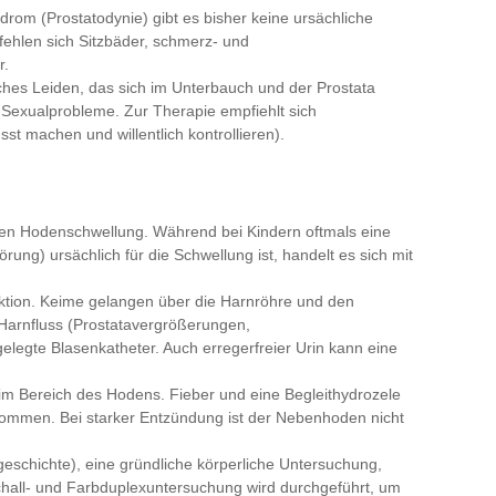
rom (Prostatodynie) gibt es bisher keine ursächliche
fehlen sich Sitzbäder, schmerz- und
r.
ches Leiden, das sich im Unterbauch und der Prostata
nd Sexualprobleme. Zur Therapie empfiehlt sich
t machen und willentlich kontrollieren).
uten Hodenschwellung. Während bei Kindern oftmals eine
ng) ursächlich für die Schwellung ist, handelt es sich mit
ektion. Keime gelangen über die Harnröhre und den
Harnfluss (Prostatavergrößerungen,
legte Blasenkatheter. Auch erregerfreier Urin kann eine
m Bereich des Hodens. Fieber und eine Begleithydrozele
ommen. Bei starker Entzündung ist der Nebenhoden nicht
schichte), eine gründliche körperliche Untersuchung,
chall- und Farbduplexuntersuchung wird durchgeführt, um