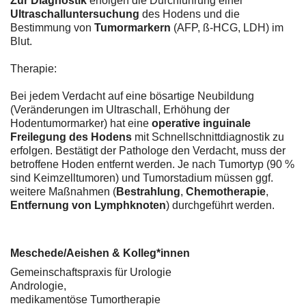
Zur Diagnostik
erfolgen die Durchführung einer
Ultraschalluntersuchung
des Hodens und die
Bestimmung von
Tumormarkern
(AFP, ß-HCG, LDH) im
Blut.
Therapie:
Bei jedem Verdacht auf eine bösartige Neubildung
(Veränderungen im Ultraschall, Erhöhung der
Hodentumormarker) hat eine
operative inguinale
Freilegung des Hodens
mit Schnellschnittdiagnostik zu
erfolgen. Bestätigt der Pathologe den Verdacht, muss der
betroffene Hoden entfernt werden. Je nach Tumortyp (90 %
sind Keimzelltumoren) und Tumorstadium müssen ggf.
weitere Maßnahmen (
Bestrahlung
,
Chemotherapie
,
Entfernung von Lymphknoten
) durchgeführt werden.
Meschede/Aeishen & Kolleg*innen
Gemeinschaftspraxis für Urologie
Andrologie,
medikamentöse Tumortherapie