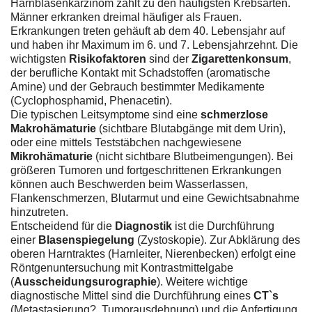
Harnblasenkarzinom zählt zu den häufigsten Krebsarten.
Männer erkranken dreimal häufiger als Frauen.
Erkrankungen treten gehäuft ab dem 40. Lebensjahr auf
und haben ihr Maximum im 6. und 7. Lebensjahrzehnt. Die
wichtigsten
Risikofaktoren
sind der
Zigarettenkonsum
,
der berufliche Kontakt mit Schadstoffen (aromatische
Amine) und der Gebrauch bestimmter Medikamente
(Cyclophosphamid, Phenacetin).
Die typischen Leitsymptome sind eine
schmerzlose
Makrohämaturie
(sichtbare Blutabgänge mit dem Urin),
oder eine mittels Teststäbchen nachgewiesene
Mikrohämaturie
(nicht sichtbare Blutbeimengungen). Bei
größeren Tumoren und fortgeschrittenen Erkrankungen
können auch Beschwerden beim Wasserlassen,
Flankenschmerzen, Blutarmut und eine Gewichtsabnahme
hinzutreten.
Entscheidend für die
Diagnostik
ist die Durchführung
einer
Blasenspiegelung
(Zystoskopie). Zur Abklärung des
oberen Harntraktes (Harnleiter, Nierenbecken) erfolgt eine
Röntgenuntersuchung mit Kontrastmittelgabe
(
Ausscheidungsurographie
). Weitere wichtige
diagnostische Mittel sind die Durchführung eines
CT`s
(Metastasierung?, Tumorausdehnung) und die Anfertigung