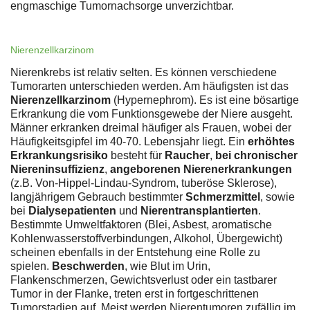
engmaschige Tumornachsorge unverzichtbar.
Nierenzellkarzinom
Nierenkrebs ist relativ selten. Es können verschiedene
Tumorarten unterschieden werden. Am häufigsten ist das
Nierenzellkarzinom
(Hypernephrom). Es ist eine bösartige
Erkrankung die vom Funktionsgewebe der Niere ausgeht.
Männer erkranken dreimal häufiger als Frauen, wobei der
Häufigkeitsgipfel im 40-70. Lebensjahr liegt. Ein
erhöhtes
Erkrankungsrisiko
besteht für
Raucher
,
bei chronischer
Niereninsuffizienz
,
angeborenen Nierenerkrankungen
(z.B. Von-Hippel-Lindau-Syndrom, tuberöse Sklerose),
langjährigem Gebrauch bestimmter
Schmerzmittel
, sowie
bei
Dialysepatienten
und
Nierentransplantierten
.
Bestimmte Umweltfaktoren (Blei, Asbest, aromatische
Kohlenwasserstoffverbindungen, Alkohol, Übergewicht)
scheinen ebenfalls in der Entstehung eine Rolle zu
spielen.
Beschwerden
, wie Blut im Urin,
Flankenschmerzen, Gewichtsverlust oder ein tastbarer
Tumor in der Flanke, treten erst in fortgeschrittenen
Tumorstadien auf. Meist werden Nierentumoren zufällig im