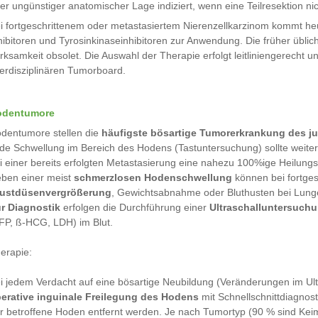
er ungünstiger anatomischer Lage indiziert, wenn eine Teilresektion nic
i fortgeschrittenem oder metastasiertem Nierenzellkarzinom kommt he
hibitoren und Tyrosinkinaseinhibitoren zur Anwendung. Die früher übl
rksamkeit obsolet. Die Auswahl der Therapie erfolgt leitliniengerecht un
terdisziplinären Tumorboard.
odentumore
dentumore stellen die
häufigste bösartige Tumorerkrankung des 
de Schwellung im Bereich des Hodens (Tastuntersuchung) sollte weiter 
i einer bereits erfolgten Metastasierung eine nahezu 100%ige Heilung
ben einer meist
schmerzlosen Hodenschwellung
können bei fortge
ustdüsenvergrößerung
, Gewichtsabnahme oder Bluthusten bei Lung
r Diagnostik
erfolgen die Durchführung einer
Ultraschalluntersuch
FP, ß-HCG, LDH) im Blut.
erapie:
i jedem Verdacht auf eine bösartige Neubildung (Veränderungen im Ul
erative inguinale Freilegung des Hodens
mit Schnellschnittdiagnost
r betroffene Hoden entfernt werden. Je nach Tumortyp (90 % sind Ke