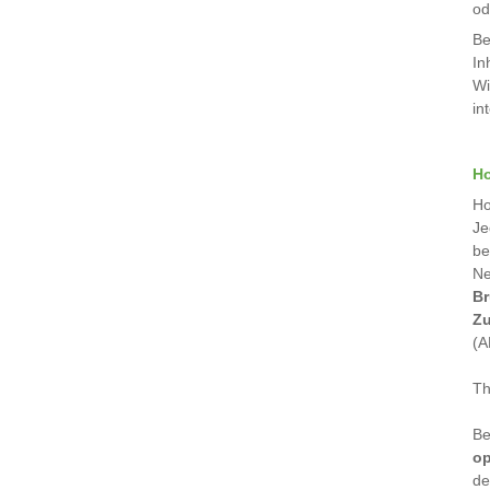
od
Be
In
Wi
in
H
Ho
Je
be
Ne
Br
Zu
(A
Th
Be
op
de