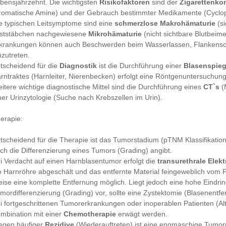
bensjahrzehnt. Die wichtigsten
Risikofaktoren
sind der
Zigarettenk
romatische Amine) und der Gebrauch bestimmter Medikamente (Cyclo
e typischen Leitsymptome sind eine
schmerzlose Makrohämaturie
(si
ststäbchen nachgewiesene
Mikrohämaturie
(nicht sichtbare Blutbeim
krankungen können auch Beschwerden beim Wasserlassen, Flankens
nzutreten.
tscheidend für die
Diagnostik
ist die Durchführung einer
Blasenspie
rntraktes (Harnleiter, Nierenbecken) erfolgt eine Röntgenuntersuchung
itere wichtige diagnostische Mittel sind die Durchführung eines
CT`s
(
ner Urinzytologie (Suche nach Krebszellen im Urin).
erapie:
tscheidend für die Therapie ist das Tumorstadium (pTNM Klassifikatio
ch die Differenzierung eines Tumors (Grading) angibt.
i Verdacht auf einen Harnblasentumor erfolgt die
transurethrale Elek
e Harnröhre abgeschält und das entfernte Material feingeweblich vom P
ise eine komplette Entfernung möglich. Liegt jedoch eine hohe Eindrin
mordifferenzierung (Grading) vor, sollte eine Zystektomie (Blasenentfe
i fortgeschrittenen Tumorerkrankungen oder inoperablen Patienten (Al
mbination mit einer
Chemotherapie
erwägt werden.
gen häufiger
Rezidive
(Wiederauftreten) ist eine engmaschige Tumor