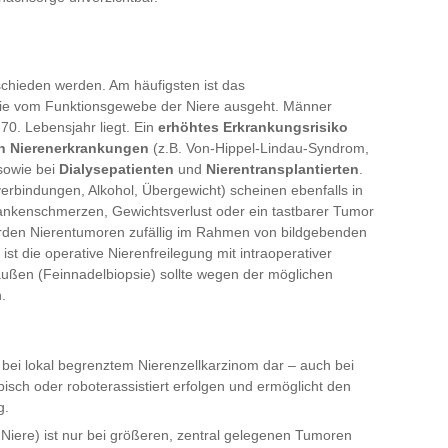
schieden werden. Am häufigsten ist das
die vom Funktionsgewebe der Niere ausgeht. Männer
70. Lebensjahr liegt. Ein
erhöhtes Erkrankungsrisiko
n Nierenerkrankungen
(z.B. Von-Hippel-Lindau-Syndrom,
 sowie bei
Dialysepatienten
und
Nierentransplantierten
.
erbindungen, Alkohol, Übergewicht) scheinen ebenfalls in
Flankenschmerzen, Gewichtsverlust oder ein tastbarer Tumor
 werden Nierentumoren zufällig im Rahmen von bildgebenden
t die operative Nierenfreilegung mit intraoperativer
ßen (Feinnadelbiopsie) sollte wegen der möglichen
.
e bei lokal begrenztem Nierenzellkarzinom dar – auch bei
isch oder roboterassistiert erfolgen und ermöglicht den
g.
Niere) ist nur bei größeren, zentral gelegenen Tumoren