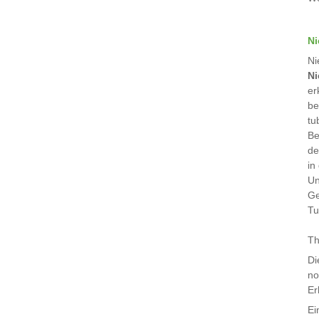
Ni
Ni
Ni
er
be
tu
Be
de
in
Un
Ge
Tu
Th
Di
no
Er
Ei