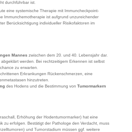
ht durchführbar ist.
ute eine systemische Therapie mit Immuncheckpoint-
iche Immunchemotherapie ist aufgrund unzureichender
ter Berücksichtigung individueller Risikofaktoren im
jungen Mannes
zwischen dem 20. und 40. Lebensjahr dar.
abgeklärt werden. Bei rechtzeitigem Erkennen ist selbst
schance zu erwarten.
schrittenen Erkrankungen Rückenschmerzen, eine
enmetastasen hinzutreten.
ung
des Hodens und die Bestimmung von
Tumormarkern
traschall, Erhöhung der Hodentumormarker) hat eine
ik zu erfolgen. Bestätigt der Pathologe den Verdacht, muss
imzelltumoren) und Tumorstadium müssen ggf. weitere