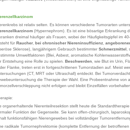
erenzellkarzinom
erenkrebs ist relativ selten. Es können verschiedene Tumorarten unter
erenzellkarzinom
(Hypernephrom). Es ist eine bösartige Erkrankung 
kranken dreimal häufiger als Frauen, wobei der Häufigkeitsgipfel im 40-
steht für
Raucher
,
bei chronischer Niereninsuffizienz
,
angeborene
beröse Sklerose), langjährigem Gebrauch bestimmter
Schmerzmittel
,
stimmte Umweltfaktoren (Blei, Asbest, aromatische Kohlenwasserstoffv
r Entstehung eine Rolle zu spielen.
Beschwerden
, wie Blut im Urin, 
 der Flanke, treten erst in fortgeschrittenen Tumorstadien auf. Meist
tersuchungen (CT, MRT oder Ultraschall) entdeckt. Bei Tumorverdacht is
webeuntersuchung die Therapie der Wahl. Eine Probeentnahme von au
morzellverschleppung nicht erfolgen und bleibt Einzelfällen vorbehalten
erapie:
e organerhaltende Nierenteilresektion stellt heute die Standardtherapi
rmaler Funktion der Gegenseite. Sie kann offen-chirurgisch, laparoskop
halt funktionsfähigen Nierengewebes bei vollständiger Tumorentfernun
ne radikale Tumornephrektomie (komplette Entfernung der betroffenen 