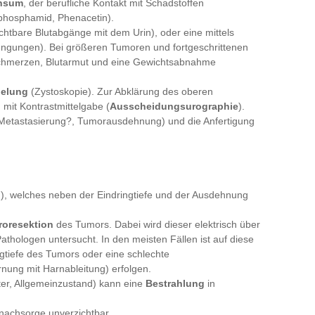
onsum
, der berufliche Kontakt mit Schadstoffen
phosphamid, Phenacetin).
chtbare Blutabgänge mit dem Urin), oder eine mittels
engungen). Bei größeren Tumoren und fortgeschrittenen
chmerzen, Blutarmut und eine Gewichtsabnahme
gelung
(Zystoskopie). Zur Abklärung des oberen
 mit Kontrastmittelgabe (
Ausscheidungsurographie
).
Metastasierung?, Tumorausdehnung) und die Anfertigung
n), welches neben der Eindringtiefe und der Ausdehnung
troresektion
des Tumors. Dabei wird dieser elektrisch über
athologen untersucht. In den meisten Fällen ist auf diese
gtiefe des Tumors oder eine schlechte
rnung mit Harnableitung) erfolgen.
ter, Allgemeinzustand) kann eine
Bestrahlung
in
nachsorge unverzichtbar.