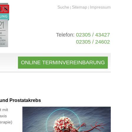
Suche
Sitemap
Impressum
|
|
Telefon:
02305 / 43427
02305 / 24602
ONLINE TERMINVEREINBARUNG
und Prostatakrebs
t mit
axis
erapie)