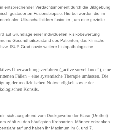
ein entsprechender Verdachtsmoment durch die Bildgebung
hisch gesteuerten Fusionsbiopsie. Hierbei werden die im
srektalen Ultraschallbildern fusioniert, um eine gezielte
rd auf Grundlage einer individuellen Risikobewertung
gemeine Gesundheitszustand des Patienten, das klinische
bzw. ISUP-Grad sowie weitere histopathologische
ktives Überwachungsverfahren („active surveillance“), eine
chrittenen Fällen – eine systemische Therapie umfassen. Die
bwägung der medizinischen Notwendigkeit sowie der
nkologischen Konsils.
eln sich ausgehend vom Deckgewebe der Blase (Urothel).
nom zählt zu den häufigsten Krebsarten. Männer erkranken
ebensjahr auf und haben ihr Maximum im 6. und 7.