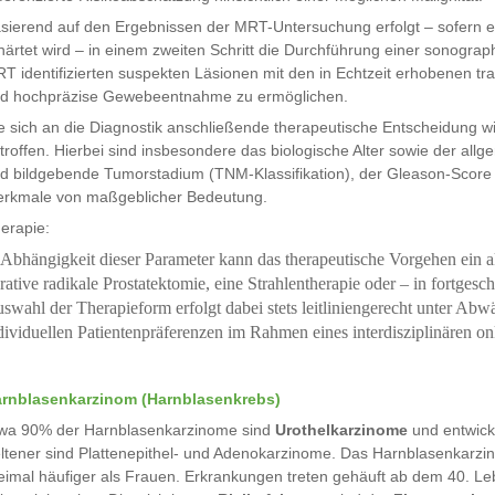
sierend auf den Ergebnissen der MRT-Untersuchung erfolgt – sofern 
härtet wird – in einem zweiten Schritt die Durchführung einer sonograp
T identifizierten suspekten Läsionen mit den in Echtzeit erhobenen tran
d hochpräzise Gewebeentnahme zu ermöglichen.
e sich an die Diagnostik anschließende therapeutische Entscheidung wi
troffen. Hierbei sind insbesondere das biologische Alter sowie der all
d bildgebende Tumorstadium (TNM-Klassifikation), der Gleason-Score 
rkmale von maßgeblicher Bedeutung.
erapie:
 Abhängigkeit dieser Parameter kann das therapeutische Vorgehen ein a
rative radikale Prostatektomie, eine Strahlentherapie oder – in fortges
swahl der Therapieform erfolgt dabei stets leitliniengerecht unter A
dividuellen Patientenpräferenzen im Rahmen eines interdisziplinären o
rnblasenkarzinom (Harnblasenkrebs)
wa 90% der Harnblasenkarzinome sind
Urothelkarzinome
und entwick
ltener sind Plattenepithel- und Adenokarzinome. Das Harnblasenkarzi
eimal häufiger als Frauen. Erkrankungen treten gehäuft ab dem 40. L