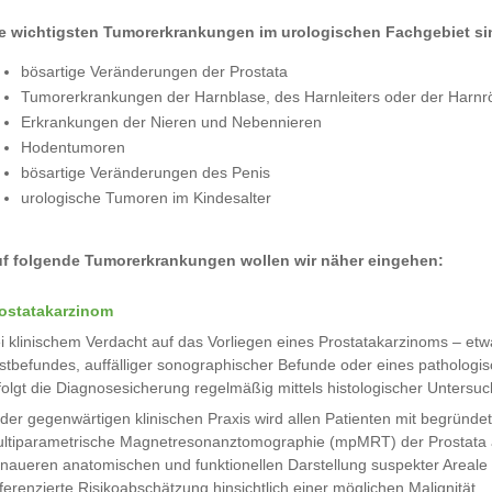
e wichtigsten Tumorerkrankungen im urologischen Fachgebiet si
bösartige Veränderungen der Prostata
Tumorerkrankungen der Harnblase, des Harnleiters oder der Harnr
Erkrankungen der Nieren und Nebennieren
Hodentumoren
bösartige Veränderungen des Penis
urologische Tumoren im Kindesalter
f folgende Tumorerkrankungen wollen wir näher eingehen:
ostatakarzinom
i klinischem Verdacht auf das Vorliegen eines Prostatakarzinoms – etw
stbefundes, auffälliger sonographischer Befunde oder eines pathologi
folgt die Diagnosesicherung regelmäßig mittels histologischer Untersu
 der gegenwärtigen klinischen Praxis wird allen Patienten mit begründ
ltiparametrische Magnetresonanztomographie (mpMRT) der Prostata a
naueren anatomischen und funktionellen Darstellung suspekter Areale
fferenzierte Risikoabschätzung hinsichtlich einer möglichen Malignität.