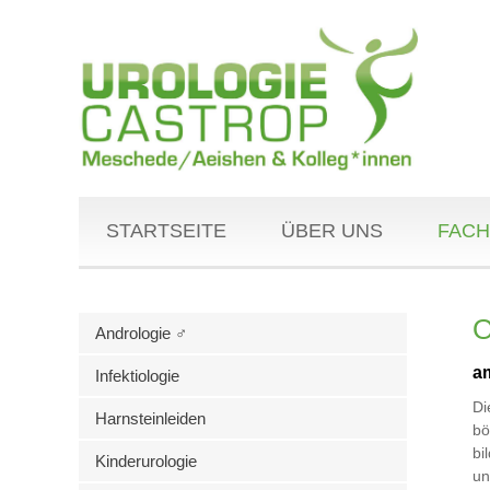
STARTSEITE
ÜBER UNS
FACH
O
Andrologie ♂
a
Infektiologie
D
Harnsteinleiden
bö
bi
Kinderurologie
un