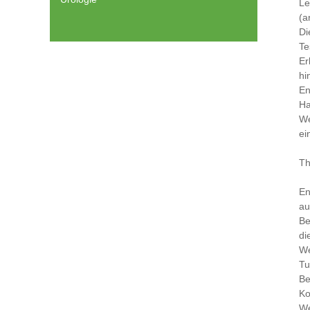
Le
(a
Di
Te
Er
hi
En
Ha
We
ei
Th
En
au
Be
di
We
Tu
Be
Ko
We