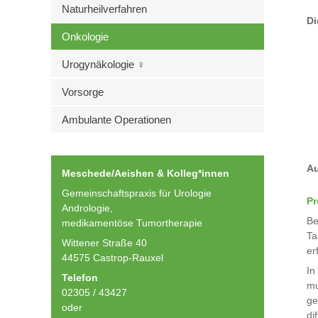
Naturheilverfahren
Di
Onkologie
Urogynäkologie ♀
Vorsorge
Ambulante Operationen
Au
Meschede/Aeishen & Kolleg*innen
Gemeinschaftspraxis für Urologie
Pr
Andrologie,
Be
medikamentöse Tumortherapie
Ta
Wittener Straße 40
er
44575 Castrop-Rauxel
In
Telefon
mu
02305 / 43427
ge
oder
di