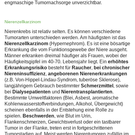
engmaschige Tumornachsorge unverzichtbar.
Nierenzellkarzinom
Nierenkrebs ist relativ selten. Es können verschiedene
Tumorarten unterschieden werden. Am häufigsten ist das
Nierenzellkarzinom
(Hypernephrom). Es ist eine bösartige
Erkrankung die vom Funktionsgewebe der Niere ausgeht.
Männer erkranken dreimal häufiger als Frauen, wobei der
Häufigkeitsgipfel im 40-70. Lebensjahr liegt. Ein
erhöhtes
Erkrankungsrisiko
besteht für
Raucher
,
bei chronischer
Niereninsuffizienz
,
angeborenen Nierenerkrankungen
(z.B. Von-Hippel-Lindau-Syndrom, tuberöse Sklerose),
langjährigem Gebrauch bestimmter
Schmerzmittel
, sowie
bei
Dialysepatienten
und
Nierentransplantierten
.
Bestimmte Umweltfaktoren (Blei, Asbest, aromatische
Kohlenwasserstoffverbindungen, Alkohol, Übergewicht)
scheinen ebenfalls in der Entstehung eine Rolle zu
spielen.
Beschwerden
, wie Blut im Urin,
Flankenschmerzen, Gewichtsverlust oder ein tastbarer
Tumor in der Flanke, treten erst in fortgeschrittenen
Tumorstadien auf. Meist werden Nierentumoren zufällig im