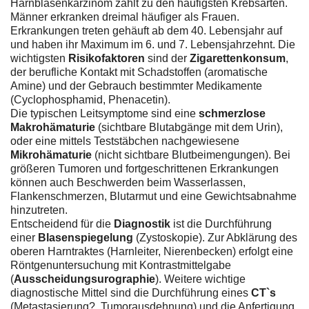
Harnblasenkarzinom zählt zu den häufigsten Krebsarten.
Männer erkranken dreimal häufiger als Frauen.
Erkrankungen treten gehäuft ab dem 40. Lebensjahr auf
und haben ihr Maximum im 6. und 7. Lebensjahrzehnt. Die
wichtigsten
Risikofaktoren
sind der
Zigarettenkonsum
,
der berufliche Kontakt mit Schadstoffen (aromatische
Amine) und der Gebrauch bestimmter Medikamente
(Cyclophosphamid, Phenacetin).
Die typischen Leitsymptome sind eine
schmerzlose
Makrohämaturie
(sichtbare Blutabgänge mit dem Urin),
oder eine mittels Teststäbchen nachgewiesene
Mikrohämaturie
(nicht sichtbare Blutbeimengungen). Bei
größeren Tumoren und fortgeschrittenen Erkrankungen
können auch Beschwerden beim Wasserlassen,
Flankenschmerzen, Blutarmut und eine Gewichtsabnahme
hinzutreten.
Entscheidend für die
Diagnostik
ist die Durchführung
einer
Blasenspiegelung
(Zystoskopie). Zur Abklärung des
oberen Harntraktes (Harnleiter, Nierenbecken) erfolgt eine
Röntgenuntersuchung mit Kontrastmittelgabe
(
Ausscheidungsurographie
). Weitere wichtige
diagnostische Mittel sind die Durchführung eines
CT`s
(Metastasierung?, Tumorausdehnung) und die Anfertigung