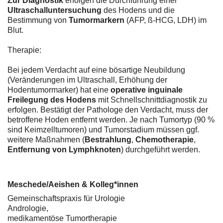
Zur Diagnostik
erfolgen die Durchführung einer
Ultraschalluntersuchung
des Hodens und die
Bestimmung von
Tumormarkern
(AFP, ß-HCG, LDH) im
Blut.
Therapie:
Bei jedem Verdacht auf eine bösartige Neubildung
(Veränderungen im Ultraschall, Erhöhung der
Hodentumormarker) hat eine
operative inguinale
Freilegung des Hodens
mit Schnellschnittdiagnostik zu
erfolgen. Bestätigt der Pathologe den Verdacht, muss der
betroffene Hoden entfernt werden. Je nach Tumortyp (90 %
sind Keimzelltumoren) und Tumorstadium müssen ggf.
weitere Maßnahmen (
Bestrahlung
,
Chemotherapie
,
Entfernung von Lymphknoten
) durchgeführt werden.
Meschede/Aeishen & Kolleg*innen
Gemeinschaftspraxis für Urologie
Andrologie,
medikamentöse Tumortherapie